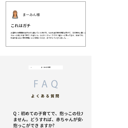
まーみん様
これはガチ
お昼寝30分問題は当然ながら通っていた我が子。なお先生の寝床講座を受けて、その寝床に置くと、す
やぁ〜と起こすまで寝てくれました。とにかくびっくりです！嘘だ〜と思ってる方、本当です。 「なお
先生のまぁるい寝床講座」にご参加いただき、ありがとうございました。...
​よくある質問​
Q：初めての子育てで、抱っこの仕方がわかり
ません。どうすれば、赤ちゃんが安心できる
抱っこができ ますか?