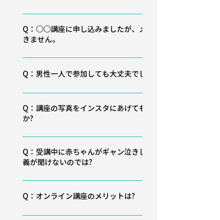
A：大変申し訳ございませんが、メールでのカウンセ
リングは承っておりません。辻直美の講座にご参加く
Q：○○講座に申し込みましたが、メールが届
きません。
ださい。Instagram の DM や、その他SNS等を通じ
て講師に直接質問する行為もご遠慮ください。辻直美
A：1迷惑メールフォルダや他のフォルダに入ってい
が推奨するスキンコミュニケーション「まぁるい抱っ
ないか、今一度お確かめください。 2ドメイン指定解
Q：男性一人で参加しても大丈夫でしょうか?
こ ®」を学ばれたい方は、辻直美の講座にご参 加いた
除を行った上で、お申し込み先(各講座の主催者)また
だいております。お困りのところ恐縮ですが、個別の
A：ご夫婦でも、男性お一人でもご参加いただけます
はお問い合わせ先にご連絡ください。その際、 お名
ご質問や、メールでの無料カウンセリングを お受け
が、授乳講座は女性限定です。パパ向けの講座や男性
前を忘れずにお書きください。「件名なし」「お名前
Q：講座の写真をインスタにあげてもいいです
することはできません。講師の辻がお一人おひとりの
か?
限定の講座はございません。お申し込み後の受講者の
なし」「主語なし(用件が不明瞭)」のお問い合わせが
状態を拝見しなければ、的確なアドバイスが できま
変更も可能ですが、事前に講座の主催者(お申し込み
少なくありません。お問い合わせの際は、必ず、お名
せんので、ご了承くださいませ。 ◆辻の著書『どん
A：講座中、講師の辻直美、ご自身とご家族の写真撮
先)にご連絡ください。抱っこは物理学に通じる部分
前をフルネームで明記してくださいますようお願いい
なに泣いている子でも 3 秒で泣き止み 3 分で寝る ま
影は可能です。参加者さんの中には、写りたくない方
Q：受講中に赤ちゃんがギャン泣きしたら、講
があり、男性の方が「まぁるい抱っこ ®」の理 解や習
たします。いつ・ どこで開催される・どの講座につ
ぁるい抱っこ(DVD 付)』(講談社) も、ご参考になさっ
義が聞けないのでは?
もいらっしゃるかもしれませんので、事前のお声掛け
得が早いようです。ご家庭では、講座でコツをつかん
いてのご質問かがわからないと、回答に時間がかかる
てください。
など、周囲の方へのご配慮をお願いいたします。 他
だパパからママへ解説していただくことで、 ママの
場合があります。業務時間外 や深夜のお問い合わせ
https://www.amazon.co.jp/dp/4062202093 ◆動画
A：講座中、ママたちが講師の話に集中し始めると、
の参加者の写真を撮影された場合は、ご本人の許可な
理解が深まるようです。ぜひ、ご夫婦でご参加くださ
は、翌営業日以降の回答になります。お申し込み時の
でも「まぁるい抱っこ」のコツをお伝えしています。
お子さんたちは泣きますし、ぐずります。あらゆる
Q：オンライン講座のメリットは?
く、SNS 等での公開はおやめください。ご自身・ ご
い。大人は一人ずつ受講料が必要です。講座によって
メールアドレスの入力間違いも少なくあ りません。
講座の予習・復習にお役立てください。 まぁるい抱
手段を使ってママの気を引こうとします。号泣する赤
家族・辻直美の写真・動画あるいは、撮影・公開の許
は、オトクなぺア料金が設定されています。ペア料金
お申し込み・お問い合わせの際は、慌てず、落ち着い
っこチャンネル
A：小さなお子さんを連れて講座会場まで出かけなく
ちゃんは珍しくありません。そんなときに、慌てず、