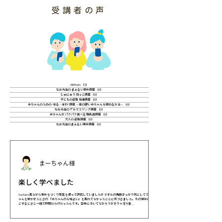
​受講者の声
All Posts
（2）
2件の記事
なお先生の まぁるい寝床講座
（0）
0件の記事
じゅにゅう 抱っこ講座
（0）
0件の記事
子どもの姿勢 発達講座
（0）
0件の記事
赤ちゃんのための“ゆる・ほわ”講座 ～体の硬い赤ちゃんを緩める方法～
（0）
0件の記事
なお先生の アルマスリング講座
（0）
0件の記事
赤ちゃんが パクパク食べる 離乳食講座
（0）
0件の記事
大人の 姿勢講座
（0）
0件の記事
なお先生のまぁるい寝床講座
（0）
0件の記事
まーちゃん様
楽しく学べました
YouTube見ながら寝床をつくり写真を撮って研究していましたが タオルの角度ばっかり気にしてて 赤ち
ゃんを寝かせたときの 「赤ちゃんの心地よい」を見れてなかったことに気づきました。 私の寝床は抱っ
こするときと一緒で隙間だらけだったんです。空中に浮いてなかろうがそりゃ落ち着...