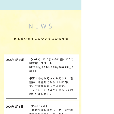
​まぁるい抱っこについてのお知らせ
【note】で「まぁるい抱っこ®の
2026年6月10日
図書館」スタート！
https://note.com/maarui_d
acco
子育て中のお母さんお父さん、看
護師、助産師のみなさんに向け
て、辻直美が綴っています。
「フォロー」「スキ」よろしくお
願いいたします。
【Podcast】
2026年2月3日
「国際災害レスキューナース辻直
美のそのハナシ、聞こかぁー」