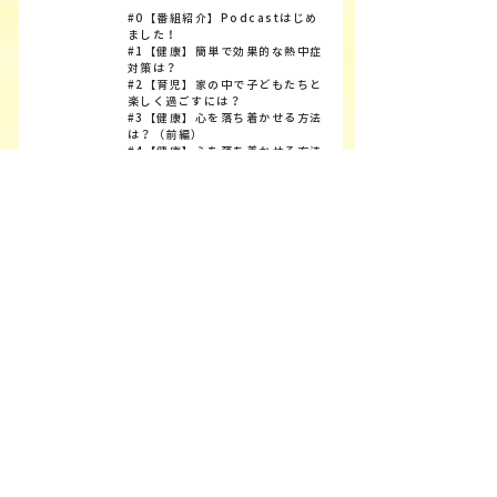
#0【番組紹介】Podcastはじめ
ました！
#1【健康】簡単で効果的な熱中症
対策は？
#2【育児】家の中で子どもたちと
楽しく過ごすには？
#3【健康】心を落ち着かせる方法
は？（前編）
#4【健康】心を落ち着かせる方法
は？（後編）
#5【育児】離乳食を食べてくれな
い
#6【健康】初潮を迎えた娘への接
し方（前編）
#7【健康】初潮を迎えた娘への接
し方（後編）
#8【防災】防災初心者の地震への
備え
#9【育児】電話をしない子どもた
ち
#10【生活】慣れない土地での新
生活
#11【防災】オススメの防災アプ
リは？
#12【防災】避難所ってどんなと
ころ？
#13【育児】小1女児の男の人への
接し方
#14【生活】片付けたいけど片付