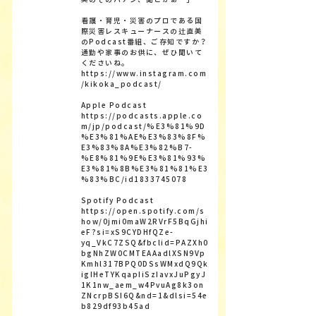
看護・育児・災害のプロである国
際災害レスキューナースの辻直美
のPodcast番組、ご存知ですか？
通勤や家事のお供に、ぜひ聞いて
くださいね。
https://www.instagram.com
/kikoka_podcast/
Apple Podcast
https://podcasts.apple.co
m/jp/podcast/%E3%81%9D
%E3%81%AE%E3%83%8F%
E3%83%8A%E3%82%B7-
%E8%81%9E%E3%81%93%
E3%81%8B%E3%81%81%E3
%83%BC/id1833745078
Spotify Podcast
https://open.spotify.com/s
how/0jmi0maW2RVrF5BqGjhi
eF?si=xS9CYDHfQZe-
yq_VkC7ZSQ&fbclid=PAZXh0
bgNhZW0CMTEAAadlXSN9Vp
Kmhl317BPQ0DSsWMxdQ9Qk
igIHeTYKqapIiSzIavxJuPgyJ
1K1nw_aem_w4PvuAg8k3on
ZNcrpBSI6Q&nd=1&dlsi=54e
b829df93b45ad