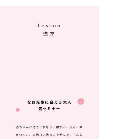
Lesson
​講座
なお先生に会える大人
気セミナー
赤ちゃんが泣き止まない、寝ない、反る、体
がつらい、心地よい抱っこを学んで、そんな