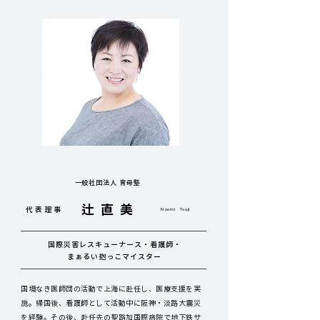
一般社団法人 育母塾
辻直美
代表理事
​Naomi Tsuji
国際災害レスキューナース・​看護師・
まぁるい抱っこマイスター
国境なき医師団の活動で上海に赴任し、医療支援を実
施。帰国後、看護師として活動中に阪神・淡路大震災
を経験。その後、赴任先の聖路加国際病院で地下鉄サ