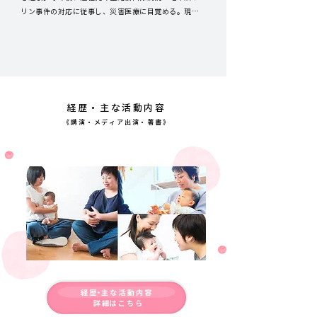
リン事件の対応に従事し、災害医療に目覚める。現在
はフリーランスの看護師として要請があれば被災地で
活動を行っているほか、企業の防災コンサルタントも
担当。看護師歴35年、災害レスキューナース歴31年。
被災地派遣は国外2ヶ所、国内30ヶ所以上。また、レス
キューナースの活動と並行して、「身も心もまぁるく
包むコミュニケーション」と話題のスキンコミュニケ
経歴・主な活動内容
ーション「まぁるい抱っこ®」を提唱。子育てに悩む母
《講演・メディア出演・著書》
親たちを対象に全国で講座を行っているほか、看護や
保育関係者の研修、大学の非常勤講師も務める。