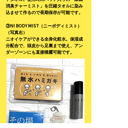
消臭チャーミスト」を圧縮タオルに染み
込ませて作るので長期保存が可能です。
NI BODY MIST
③
（ニーボディミスト）
（写真右）
ニオイケアができる全身化粧水。保湿成
分配合で、頭皮から足裏まで使え、アン
ダーゾーンにも直接噴霧可能です。